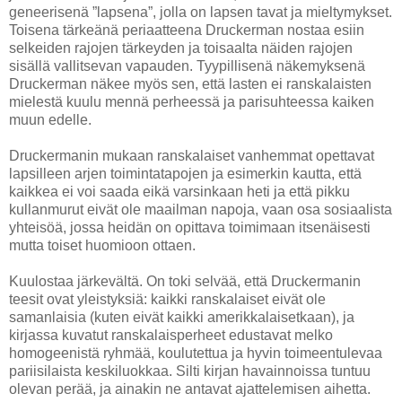
geneerisenä ”lapsena”, jolla on lapsen tavat ja mieltymykset.
Toisena tärkeänä periaatteena Druckerman nostaa esiin
selkeiden rajojen tärkeyden ja toisaalta näiden rajojen
sisällä vallitsevan vapauden. Tyypillisenä näkemyksenä
Druckerman näkee myös sen, että lasten ei ranskalaisten
mielestä kuulu mennä perheessä ja parisuhteessa kaiken
muun edelle.
Druckermanin mukaan ranskalaiset vanhemmat opettavat
lapsilleen arjen toimintatapojen ja esimerkin kautta, että
kaikkea ei voi saada eikä varsinkaan heti ja että pikku
kullanmurut eivät ole maailman napoja, vaan osa sosiaalista
yhteisöä, jossa heidän on opittava toimimaan itsenäisesti
mutta toiset huomioon ottaen.
Kuulostaa järkevältä. On toki selvää, että Druckermanin
teesit ovat yleistyksiä: kaikki ranskalaiset eivät ole
samanlaisia (kuten eivät kaikki amerikkalaisetkaan), ja
kirjassa kuvatut ranskalaisperheet edustavat melko
homogeenistä ryhmää, koulutettua ja hyvin toimeentulevaa
pariisilaista keskiluokkaa. Silti kirjan havainnoissa tuntuu
olevan perää, ja ainakin ne antavat ajattelemisen aihetta.