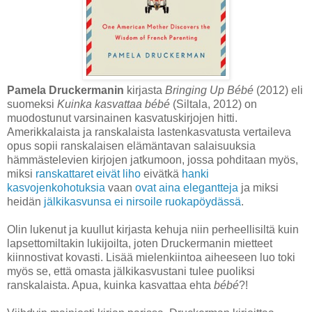
Pamela Druckermanin
kirjasta
Bringing Up Bébé
(2012) eli
suomeksi
Kuinka kasvattaa bébé
(Siltala, 2012) on
muodostunut varsinainen kasvatuskirjojen hitti.
Amerikkalaista ja ranskalaista lastenkasvatusta vertaileva
opus sopii ranskalaisen
elämäntavan
salaisuuksia
hämmästelevien kirjojen jatkumoon, jossa pohditaan myös,
miksi
ranskattaret eivät liho
eivätkä
hanki
kasvojenkohotuksia
vaan
ovat aina elegantteja
ja miksi
heidän
jälkikasvunsa ei nirsoile ruokapöydässä
.
Olin lukenut ja kuullut kirjasta kehuja niin perheellisiltä kuin
lapsettomiltakin lukijoilta, joten Druckermanin mietteet
kiinnostivat kovasti. Lisää mielenkiintoa aiheeseen luo toki
myös se, että omasta jälkikasvustani tulee puoliksi
ranskalaista. Apua, kuinka kasvattaa ehta
bébé
?!