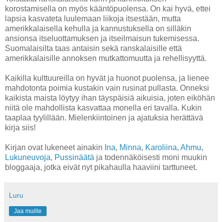
korostamisella on myös kääntöpuolensa. On kai hyvä, ettei
lapsia kasvateta luulemaan liikoja itsestään, mutta
amerikkalaisella kehulla ja kannustuksella on silläkin
ansionsa itseluottamuksen ja itseilmaisun tukemisessa.
Suomalaisilta taas antaisin sekä ranskalaisille että
amerikkalaisille annoksen mutkattomuutta ja rehellisyyttä.
Kaikilla kulttuureilla on hyvät ja huonot puolensa, ja lienee
mahdotonta poimia kustakin vain rusinat pullasta. Onneksi
kaikista maista löytyy ihan täyspäisiä aikuisia, joten eiköhän
niitä ole mahdollista kasvattaa monella eri tavalla. Kukin
taaplaa tyylillään. Mielenkiintoinen ja ajatuksia herättävä
kirja siis!
Kirjan ovat lukeneet ainakin
Ina
,
Minna
,
Karoliina
,
Ahmu
,
Lukuneuvoja
,
Pussinäätä
ja todennäköisesti moni muukin
bloggaaja, jotka eivät nyt pikahaulla haaviini tarttuneet.
Luru
Jaa muille