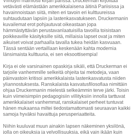
Viihdyin mainiosti kirjan parissa. Druckerman kirjoittaa
vetävästi elämästään amerikkalaisena äitinä Pariisissa ja
havainnoistaan siitä, miten eri tavoin eri kulttuureissa
suhtaudutaan lapsiin ja lastenkasvatukseen. Druckermanin
kuvailemat erot pohjautuvat oikeastaan jopa
hämmästyttävän perustavanlaatuisilla tavoilla toisistaan
poikkeaville käsityksille siitä, millaisia lapset ovat ja miten
aikuiset voivat parhaalla tavalla tukea heidän kasvuaan.
Tässä sentään vertaillaan keskenään kahta modernia
länsimaista kulttuuria, ei sen eksoottisempia!
Kirja ei ole varsinainen opaskirja sikäli, että Druckerman ei
tarjoile vanhemmille selkeitä ohjeita tai metodeja, vaan
päinvastoin kritisoi amerikkalaista lastenkasvatusta niiden
yliannostuksesta. Ranskalaista kasvatusfilosofiaa nimittäin
ohjaa Druckermanin mielestä selkeämmin terve järki. Toisin
kuin viimeisimpiin pedagogisiin villityksiin innolla tarttuvat
amerikkalaiset vanhemmat, ranskalaiset perheet tuntuvat
hänen mukaansa miltei tiedostamattomasti seuraavan kaikki
samoja hyväksi havaittuja perusperiaatteita.
Niihin kuuluvat muun ainakin lapsen näkeminen yksilönä,
jolla on oikeuksia ja velvollisuuksia, eikä vain ikään kuin