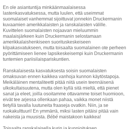
En ole asiantuntija minkäänmaalaisessa
lastenkasvatuksessa, mutta luulen, että useimmat
suomalaiset vanhemmat sijoittuvat jonnekin Druckermanin
kuvaamien amerikkalaisten ja ranskalaisten välille.
Kuvittelen suomalaisten nojaavan mieluummin
maalaisjärkeen kuin Druckermanin selostamaan
amerikkalaishenkiseen suorituskeskeiseen
kilpakasvatukseen, mutta toisaalta suomalainen ote perheen
pyörittämiseen lienee lapsikeskeisempi kuin Druckermanin
tuntemien pariisilaispariskuntien.
Ranskalaisesta kasvatuksesta soisin suomalaisten
omaksuvan ennen kaikkea vanhoja kunnon käytöstapoja.
Meikäläinen mentaliteetti pitää niitä usein teennäisenä
ulkokultaisuutena, mutta olen kyllä sitä mieltä, että pienet
sanat ja eleet, joilla osoitamme ottavamme toiset huomioon,
eivät tee arjessa ollenkaan pahaa, vaikka monet niistä
tietyllä tavalla luutuneita fraaseja ovatkin. Niin, ja se
ruokakulttuuri! En ymmärrä, miksi lasten pitäisi pitää vain
nakeista ja muusista.
Bébé
maistakoon kaikkea!
Toisaalta ranskalaisella kurin ja kunnioituksen